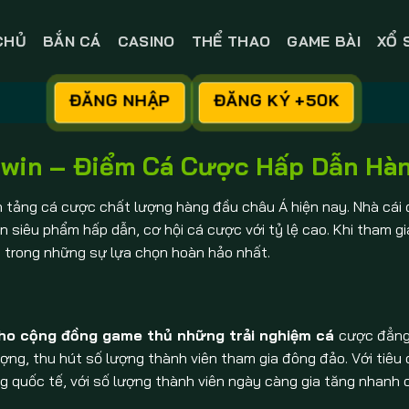
CHỦ
BẮN CÁ
CASINO
THỂ THAO
GAME BÀI
XỔ 
ĐĂNG NHẬP
ĐĂNG KÝ +50K
2win – Điểm Cá Cược Hấp Dẫn Hà
 tảng cá cược chất lượng hàng đầu châu Á hiện nay. Nhà cái 
n siêu phẩm hấp dẫn, cơ hội cá cược với tỷ lệ cao. Khi tham g
t trong những sự lựa chọn hoàn hảo nhất.
ho cộng đồng game thủ những trải nghiệm cá
cược đẳng 
ng, thu hút số lượng thành viên tham gia đông đảo. Với tiêu 
ng quốc tế, với số lượng thành viên ngày càng gia tăng nhanh 