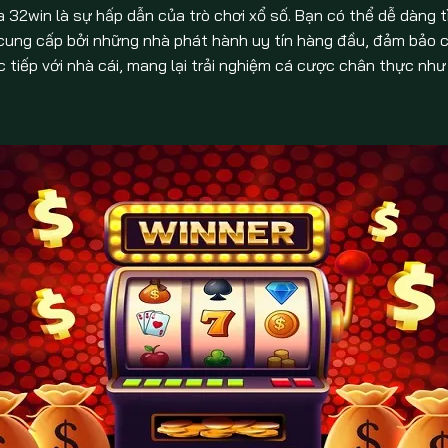
 32win là sự hấp dẫn của trò chơi xổ số. Bạn có thể dễ dàng t
cung cấp bởi những nhà phát hành uy tín hàng đầu, đảm bảo c
 tiếp với nhà cái, mang lại trải nghiệm cá cược chân thực như