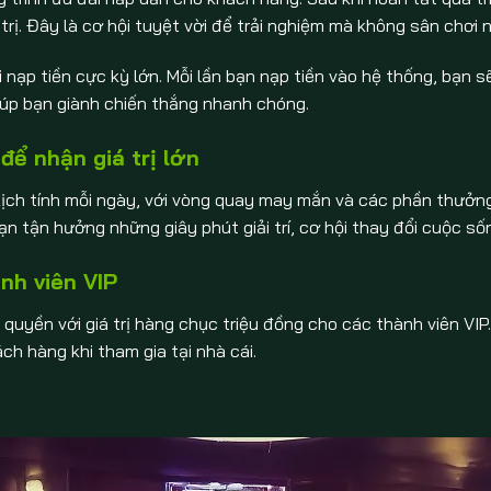
rị. Đây là cơ hội tuyệt vời để trải nghiệm mà không sân chơi
i nạp tiền cực kỳ lớn. Mỗi lần bạn nạp tiền vào hệ thống, bạn
iúp bạn giành chiến thắng nhanh chóng.
để nhận giá trị lớn
 kịch tính mỗi ngày, với vòng quay may mắn và các phần thưởn
n tận hưởng những giây phút giải trí, cơ hội thay đổi cuộc số
nh viên VIP
yền với giá trị hàng chục triệu đồng cho các thành viên VIP. 
ch hàng khi tham gia tại nhà cái.