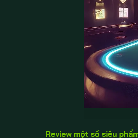
Review một số siêu phẩm