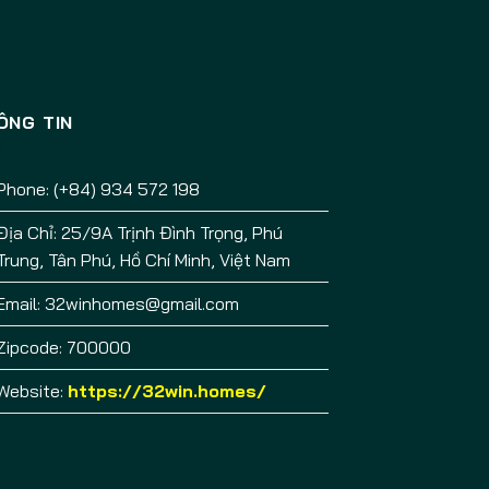
ÔNG TIN
Phone: (+84)
934 572 198
Địa Chỉ:
25/9A Trịnh Đình Trọng, Phú
Trung, Tân Phú, Hồ Chí Minh, Việt Nam
Email:
32winhomes@gmail.com
Zipcode:
700000
Website:
https://32win.homes/