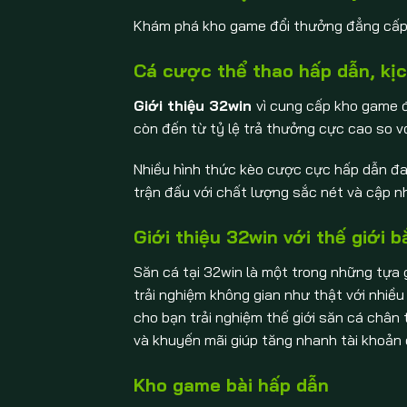
Khám phá kho game đổi thưởng đẳng cấp 
Cá cược thể thao hấp dẫn, kịch
Giới thiệu 32win
vì cung cấp kho game đ
còn đến từ tỷ lệ trả thưởng cực cao so v
Nhiều hình thức kèo cược cực hấp dẫn đang
trận đấu với chất lượng sắc nét và cập nh
Giới thiệu 32win với thế giới b
Săn cá tại 32win là một trong những tựa 
trải nghiệm không gian như thật với nhiề
cho bạn trải nghiệm thế giới săn cá chân 
và khuyến mãi giúp tăng nhanh tài khoản
Kho game bài hấp dẫn