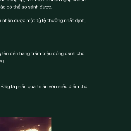
 nào có thể so sánh được.
 sẽ nhận được một tỷ lệ thưởng nhất định,
g lên đến hàng trăm triệu đồng dành cho
ng.
Đây là phần quà tri ân với nhiều điểm thú