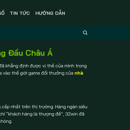
SỐ
TIN TỨC
HƯỚNG DẪN
ng Đầu Châu Á
đã khẳng định được vị thế của mình trong
ia vào thế giới game đổi thưởng của
nhà
cấp nhất trên thị trường. Hàng ngàn siêu
chí “khách hàng là thượng đế”, 32win đã
chóng.