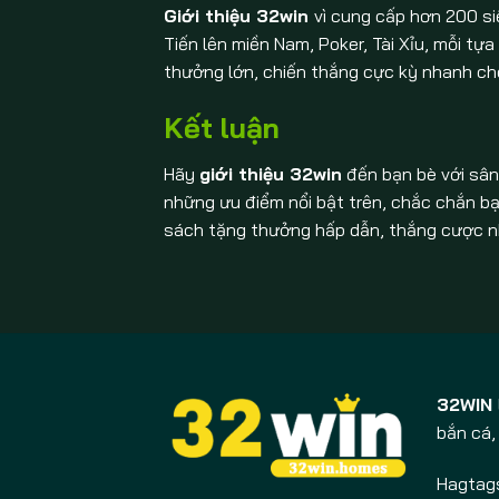
Giới thiệu 32win
vì cung cấp hơn 200 s
Tiến lên miền Nam, Poker, Tài Xỉu, mỗi tự
thưởng lớn, chiến thắng cực kỳ nhanh ch
Kết luận
Hãy
giới thiệu 32win
đến bạn bè với sân
những ưu điểm nổi bật trên, chắc chắn bạ
sách tặng thưởng hấp dẫn, thắng cược n
32WIN
bắn cá,
Hagtag