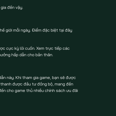
gia đến vậy.
ế giới mỗi ngày. Điểm đặc biệt tại đây
ợc cực kỳ lôi cuốn. Xem trực tiếp các
 thưởng hấp dẫn cho bản thân.
 dẫn này. Khi tham gia game, bạn sẽ được
 âm thanh được đầu tư đồng bộ, mang đến
g đến cho game thủ nhiều chính sách ưu đãi