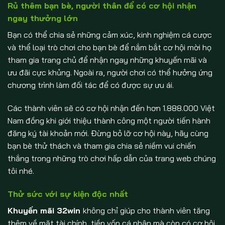
Rủ thêm bạn bè, người thân để có cơ hội nhận
ngay thưởng lớn
Bạn có thể chia sẻ những cảm xúc, kinh nghiệm cá cược
và thể loại trò chơi cho bạn bè để nắm bắt cơ hội mời họ
tham gia trang chủ để nhận ngay những khuyến mãi và
ưu đãi cực khủng. Ngoài ra, người chơi có thể hưởng ứng
chương trình làm đối tác để có được sự ưu ái.
Các thành viên sẽ có cơ hội nhận đến hơn 1.888.000 Việt
Nam đồng khi giới thiệu thành công một người tiến hành
đăng ký tài khoản mới. Đừng bỏ lỡ cơ hội này, hãy cùng
bạn bè thử thách và tham gia chia sẻ niềm vui chiến
thắng trong những trò chơi hấp dẫn của trang web chúng
tôi nhé.
Thử sức với sự kiện độc nhất
Khuyến mãi 32win
không chỉ giúp cho thành viên tăng
thêm về mặt tài chính, tiền vốn cá nhân mà còn có cơ hội