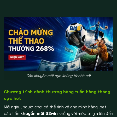
Các khuyến mãi cực khủng từ nhà cái
Chương trình dành thưởng hàng tuần hàng tháng
cực hot
Mỗi ngày, người chơi có thể rinh về cho mình hàng loạt
các tiền
khuyến mãi 32win
khủng với mức trị giá lên đến