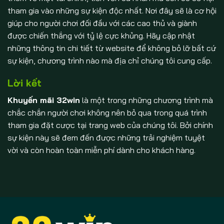
tham gia vào những sự kiện độc nhất. Nơi đây sẽ là cơ hội
giúp cho người chơi đối đầu với các cao thủ và giành
được chiến thắng với tỷ lệ cực khủng. Hãy cập nhật
những thông tin chi tiết từ website để không bỏ lỡ bất cứ
sự kiện, chương trình nào mà địa chỉ chúng tôi cung cấp.
Lời kết
Khuyến mãi 32win
là một trong những chương trình mà
chắc chắn người chơi không nên bỏ qua trong quá trình
tham gia đặt cược tại trang web của chúng tôi. Bởi chính
sự kiện này sẽ đem đến được những trải nghiệm tuyệt
vời và còn hoàn toàn miễn phí dành cho khách hàng.